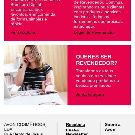
de Revendedor. Continua
Brochura Digital
inspirando os teus clientes
Encontra os teus
com produtos e serviços
favoritos, e encomenda
incríveis. Todas as
de forma simples e
ferramentas que precisas
rápida.
estão aqui.
Ver Brochura
Login de Revendedor
QUERES SER
REVENDEDOR?
Transforma os teus
sonhos em realidade
vendendo produtos de
beleza premiados.
Junta-te agora
AVON COSMÉTICOS,
Recebe a
Sobre a
LDA.
nossa
Avon
Rua Bento de Jesus
Newsletter