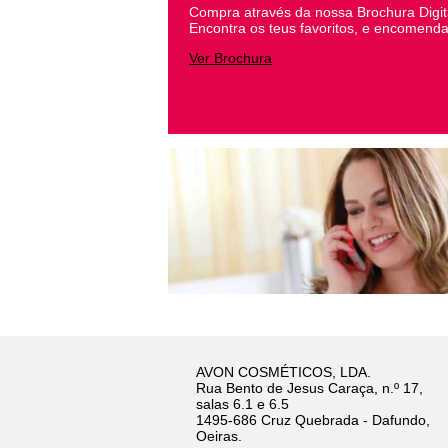
Compra através da nossa Brochura Digit
Encontra os teus favoritos, e encomenda
Ver Brochura
AVON COSMÉTICOS, LDA.
Rua Bento de Jesus Caraça, n.º 17,
salas 6.1 e 6.5
1495-686 Cruz Quebrada - Dafundo,
Oeiras.