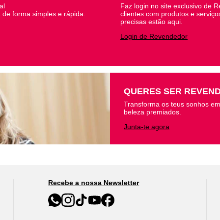
al
Faz login no site exclusivo de 
 de forma simples e rápida.
clientes com produtos e serviço
precisas estão aqui.
Login de Revendedor
QUERES SER REVEN
Transforma os teus sonhos em
beleza premiados.
Junta-te agora
Recebe a nossa Newsletter