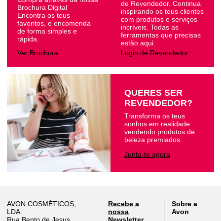
de Revendedor. Continua
Brochura Digital
inspirando os teus clientes
Encontra os teus
com produtos e serviços
favoritos, e encomenda
incríveis. Todas as
de forma simples e
ferramentas que precisas
rápida.
estão aqui.
Ver Brochura
Login de Revendedor
QUERES SER
REVENDEDOR?
Transforma os teus
sonhos em realidade
vendendo produtos de
beleza premiados.
Junta-te agora
AVON COSMÉTICOS,
Recebe a
Sobre a
LDA.
nossa
Avon
Rua Bento de Jesus
Newsletter